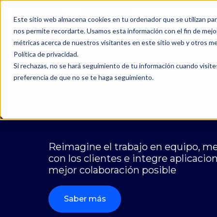
Este sitio web almacena cookies en tu ordenador que se utilizan par
H
nos permite recordarte. Usamos esta información con el fin de mejor
o
métricas acerca de nuestros visitantes en este sitio web y otros m
m
Política de privacidad.
e
Una sola plataforma
Si rechazas, no se hará seguimiento de tu información cuando visite
p
preferencia de que no se te haga seguimiento.
establecer una con
a
sin límites
g
e
Reimagine el trabajo en equipo, mej
con los clientes e integre aplicacion
mejor colaboración posible
Saber más